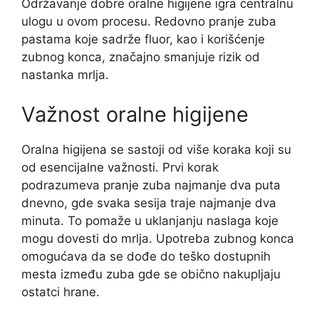
Održavanje dobre oralne higijene igra centralnu
ulogu u ovom procesu. Redovno pranje zuba
pastama koje sadrže fluor, kao i korišćenje
zubnog konca, značajno smanjuje rizik od
nastanka mrlja.
Važnost oralne higijene
Oralna higijena se sastoji od više koraka koji su
od esencijalne važnosti. Prvi korak
podrazumeva pranje zuba najmanje dva puta
dnevno, gde svaka sesija traje najmanje dva
minuta. To pomaže u uklanjanju naslaga koje
mogu dovesti do mrlja. Upotreba zubnog konca
omogućava da se dođe do teško dostupnih
mesta između zuba gde se obično nakupljaju
ostatci hrane.