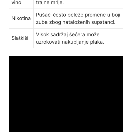
vino
trajne mrlje.
Pušači često beleže promene u boji
Nikotina
zuba zbog nataloženih supstanci.
Visok sadržaj šećera može
Slatkiši
uzrokovati nakupljanje plaka.