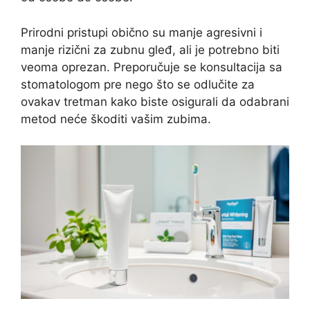
Prirodni pristupi obično su manje agresivni i
manje rizični za zubnu gleđ, ali je potrebno biti
veoma oprezan. Preporučuje se konsultacija sa
stomatologom pre nego što se odlučite za
ovakav tretman kako biste osigurali da odabrani
metod neće škoditi vašim zubima.