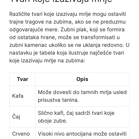
Različite tvari koje izazivaju mrlje mogu ostaviti
trajne tragove na zubima, ako se ne preduzmu
odgovarajuće mere. Zubni plak, koji se formira
od ostataka hrane, može se transformisati u
zubni kamenac ukoliko se ne uklanja redovno. U
nastavku je tabela koja ilustruje najčešće tvari
koje izazivaju mrlje na zubima:
Tvar
Opis
Može dovesti do tamnih mrlja usled
Kafa
prisustva tanina.
Slično kafi, čaj sadrži tvari koje
Čaj
oboje zube.
Crveno
Visoki nivo antocijana može ostaviti