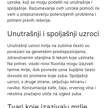
uzroka, koji se mogu podeliti na unutrašnje i
spoljašnje. Razumevanje ovih uzroka pomoći će
vam u prepoznavanju potencijalnih problema i
primeni pravih rešenja.
Unutrašnji i spoljašnji uzroci
Unutrašnji uzroci mrlja na zubima često su
povezani sa genetskim predispozicijama,
zdravstvenim stanjima ili lekom koje uzimate.
Na primer, visoki nivoi fluorida mogu izazvati
tamne mrlje, dok povrede usne šupljine često
dovode do promene boje zuba. Spoljašnji
uzroci, s druge strane, uključuju ishranu i
navike. Konzumacija kafe, čaja, crvenog vina i
nikotina značajno utiče na izgled zuba.
Tvari koje izazivaju mrlje