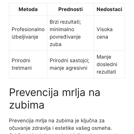
Metoda
Prednosti
Nedostaci
Brzi rezultati;
Profesionalno
minimalno
Visoka
izbeljivanje
povređivanje
cena
zuba
Manje
Prirodni
Prirodni sastojci;
dosledni
tretmani
manje agresivni
rezultati
Prevencija mrlja na
zubima
Prevencija mrlja na zubima je ključna za
očuvanje zdravlja i estetike vašeg osmeha.