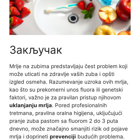
Закључак
Mrlje na zubima predstavljaju čest problem koji
može uticati na zdravlje vaših zuba i opšti
izgled osmeha. Razumevanje uzroka ovih mrlja,
kao što su prekomerni unos fluora ili genetski
faktori, važno je za pravilan pristup njihovom
uklanjanju mrlja
. Pored profesionalnih
tretmana, pravilna oralna higijena, uključujući
pranje zuba pastom sa fluorom 2 do 3 puta
dnevno, može značajno smanjiti rizik od pojave
mrlja i doprineti
prevenciji
budućih problema.