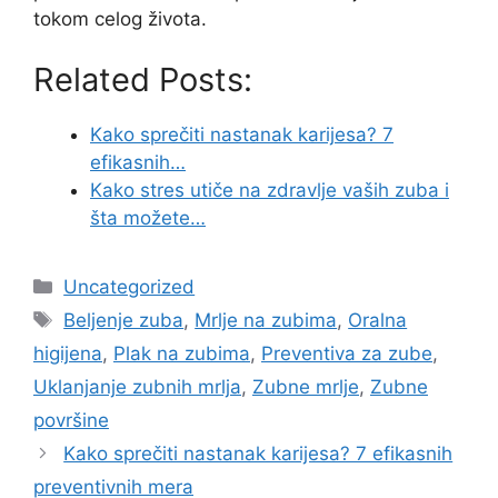
tokom celog života.
Related Posts:
Kako sprečiti nastanak karijesa? 7
efikasnih…
Kako stres utiče na zdravlje vaših zuba i
šta možete…
Categories
Uncategorized
Tags
Beljenje zuba
,
Mrlje na zubima
,
Oralna
higijena
,
Plak na zubima
,
Preventiva za zube
,
Uklanjanje zubnih mrlja
,
Zubne mrlje
,
Zubne
površine
Kako sprečiti nastanak karijesa? 7 efikasnih
preventivnih mera