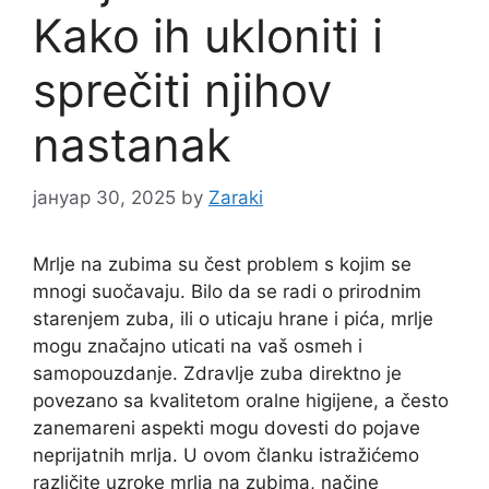
Kako ih ukloniti i
sprečiti njihov
nastanak
јануар 30, 2025
by
Zaraki
Mrlje na zubima su čest problem s kojim se
mnogi suočavaju. Bilo da se radi o prirodnim
starenjem zuba, ili o uticaju hrane i pića, mrlje
mogu značajno uticati na vaš osmeh i
samopouzdanje. Zdravlje zuba direktno je
povezano sa kvalitetom oralne higijene, a često
zanemareni aspekti mogu dovesti do pojave
neprijatnih mrlja. U ovom članku istražićemo
različite uzroke mrlja na zubima, načine