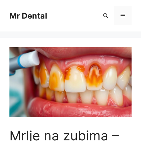
Skip
to
Mr Dental
Menu
content
Mrlje na zubima –