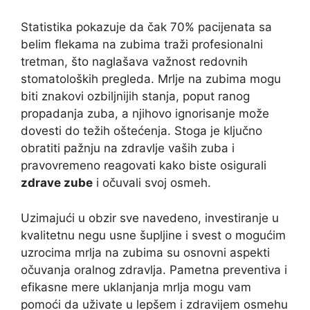
Statistika pokazuje da čak 70% pacijenata sa
belim flekama na zubima traži profesionalni
tretman, što naglašava važnost redovnih
stomatoloških pregleda. Mrlje na zubima mogu
biti znakovi ozbiljnijih stanja, poput ranog
propadanja zuba, a njihovo ignorisanje može
dovesti do težih oštećenja. Stoga je ključno
obratiti pažnju na zdravlje vaših zuba i
pravovremeno reagovati kako biste osigurali
zdrave zube
i očuvali svoj osmeh.
Uzimajući u obzir sve navedeno, investiranje u
kvalitetnu negu usne šupljine i svest o mogućim
uzrocima mrlja na zubima su osnovni aspekti
očuvanja oralnog zdravlja. Pametna preventiva i
efikasne mere uklanjanja mrlja mogu vam
pomoći da uživate u lepšem i zdravijem osmehu