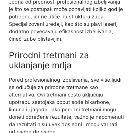
Jedna od prednosti profesionalnog izbeljivanja
je što se postupak može ponavljati koliko god je
potrebno, jer ne utiče na strukturu zuba.
Specijalizovani uređaji, kao što su plavi laseri,
dodatno povećavaju efikasnost izbeljivanja,
čineći zube blistavijim.
Prirodni tretmani za
uklanjanje mrlja
Pored profesionalnog izbeljivanja, sve više ljudi
se odlučuje za prirodne tretmane kao
alternativu. Ovi tretmani često uključuju
upotrebu sastojaka poput sode bikarbone,
limuna ili jagoda. Iako prirodni tretmani mogu
doneti određene rezultate, važno je napomenuti
da rezultati nisu uvek dosledni i mogu varirati
od osobe do osobe.