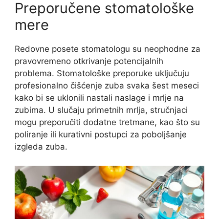
Preporučene stomatološke
mere
Redovne posete stomatologu su neophodne za
pravovremeno otkrivanje potencijalnih
problema. Stomatološke preporuke uključuju
profesionalno čišćenje zuba svaka šest meseci
kako bi se uklonili nastali naslage i mrlje na
zubima. U slučaju primetnih mrlja, stručnjaci
mogu preporučiti dodatne tretmane, kao što su
poliranje ili kurativni postupci za poboljšanje
izgleda zuba.