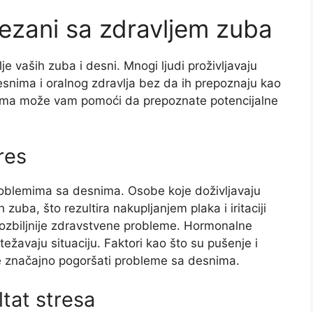
ezani sa zdravljem zuba
je vaših zuba i desni. Mnogi ljudi proživljavaju
nima i oralnog zdravlja bez da ih prepoznaju kao
toma može vam pomoći da prepoznate potencijalne
res
roblemima sa desnima. Osobe koje doživljavaju
zuba, što rezultira nakupljanjem plaka i iritaciji
 ozbiljnije zdravstvene probleme. Hormonalne
težavaju situaciju. Faktori kao što su pušenje i
že značajno pogoršati probleme sa desnima.
ltat stresa