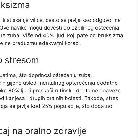
uksizma
ili stiskanje vilice, često se javlja kao odgovor na
 Ove navike mogu dovesti do ozbiljnog oštećenja
ture zuba. Više od 40% ljudi koji pate od bruksizma
 se ne preduzmu adekvatni koraci.
o stresom
 ustima, što doprinosi oštećenju zuba.
e higijene usled mentalnog opterećenja dodatno
oko 60% ljudi preskoči rutinske dentalne obaveze
 karijesa i drugih oralnih bolesti. Takođe, stres
ja se javlja kod 25% populacije, što dodatno
caj na oralno zdravlje