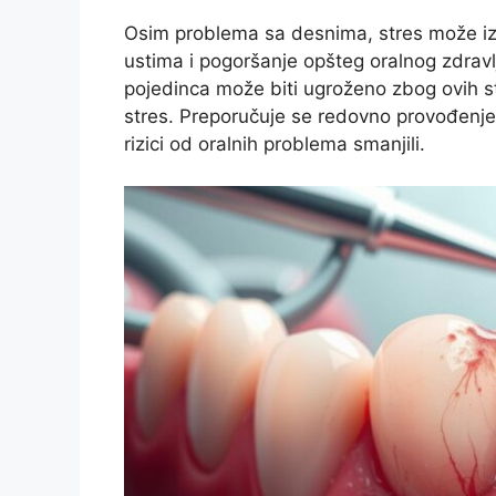
Osim problema sa desnima, stres može izaz
ustima i pogoršanje opšteg oralnog zdrav
pojedinca može biti ugroženo zbog ovih s
stres. Preporučuje se redovno provođenje 
rizici od oralnih problema smanjili.