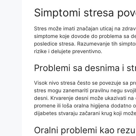
Simptomi stresa pov
Stres može imati značajan uticaj na zdravl
simptome koje dovode do problema sa des
posledice stresa. Razumevanje tih simp
rizike i delujete preventivno.
Problemi sa desnima i st
Visok nivo stresa često se povezuje sa p
stres mogu zanemariti pravilnu negu svojih 
desni. Krvarenje desni može ukazivati na
promene ili loša oralna higijena dodatno o
dijabetes stvaraju začarani krug koji mo
Oralni problemi kao rezu