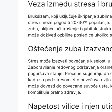
Veza između stresa i br
Bruksizam, koji uključuje škripanje zubima 
stres i može pogoditi 20-30% populacije.
zuba, uključujući trošenje i gubitak struk
može doživeti ozbiljne posledice ukoliko
Oštećenje zuba izazvan
Stres može izazvati povećanje kiselosti u
Zaboravljanje redovnog održavanja oraln
pogoršava stanje. Procene sugeriraju da 
kada su pod stresom, što povećava rizik od
može dovesti do povećane suvoće usta, ko
komplikuje oralno zdravlje.
Napetost vilice i njen uti