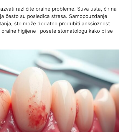
vati različite oralne probleme. Suva usta, čir na
lja često su posledica stresa. Samopouzdanje
tanja, što može dodatno produbiti anksioznost i
oralne higijene i posete stomatologu kako bi se