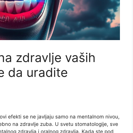
na zdravlje vaših
e da uradite
ovi efekti se ne javljaju samo na mentalnom nivou,
sebno na zdravlje zuba. U svetu stomatologije, sve
alnog zdravlja i oralnog zdravlja. Kada ste pod