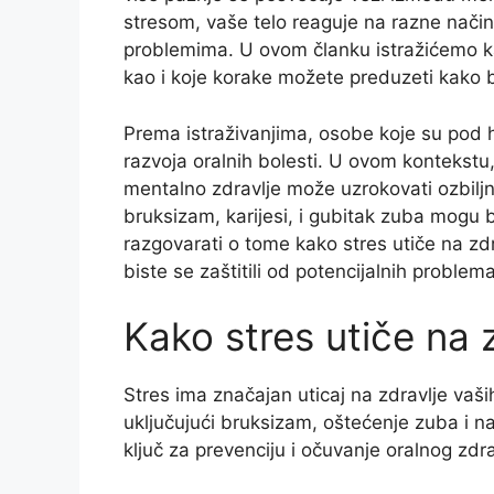
stresom, vaše telo reaguje na razne način
problemima. U ovom članku istražićemo k
kao i koje korake možete preduzeti kako bi
Prema istraživanjima, osobe koje su pod h
razvoja oralnih bolesti. U ovom kontekstu,
mentalno zdravlje može uzrokovati ozbiljn
bruksizam, karijesi, i gubitak zuba mogu 
razgovarati o tome kako stres utiče na zd
biste se zaštitili od potencijalnih problema
Kako stres utiče na 
Stres ima značajan uticaj na zdravlje vaš
uključujući bruksizam, oštećenje zuba i n
ključ za prevenciju i očuvanje oralnog zdra