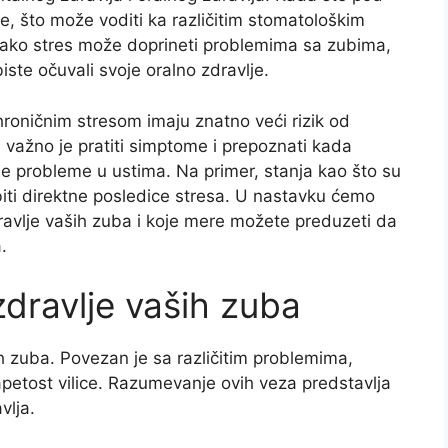
e, što može voditi ka različitim stomatološkim
ako stres može doprineti problemima sa zubima,
ste očuvali svoje oralno zdravlje.
roničnim stresom imaju znatno veći rizik od
 važno je pratiti simptome i prepoznati kada
e probleme u ustima. Na primer, stanja kao što su
biti direktne posledice stresa. U nastavku ćemo
ravlje vaših zuba i koje mere možete preduzeti da
.
zdravlje vaših zuba
ih zuba. Povezan je sa različitim problemima,
apetost vilice. Razumevanje ovih veza predstavlja
vlja.