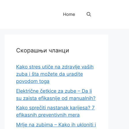
Home
Скорашњи чланци
Kako stres utiče na zdravlje vaših
zuba i šta možete da uradite
povodom toga
Električne četkice za zube – Da li
su zaista efikasnije od manualnih?
Kako sprečiti nastanak karijesa? 7
efikasnih preventivnih mera
Mrlje na zubima – Kako ih ukloniti i