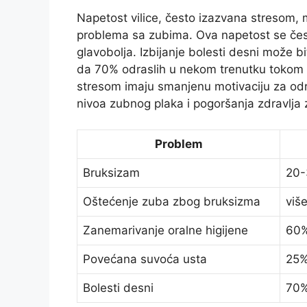
Napetost vilice, često izazvana stresom, 
problema sa zubima. Ova napetost se često 
glavobolja. Izbijanje bolesti desni može 
da 70% odraslih u nekom trenutku tokom 
stresom imaju smanjenu motivaciju za odr
nivoa zubnog plaka i pogoršanja zdravlja
Problem
Bruksizam
20-
Oštećenje zuba zbog bruksizma
viš
Zanemarivanje oralne higijene
60%
Povećana suvoća usta
25%
Bolesti desni
70%