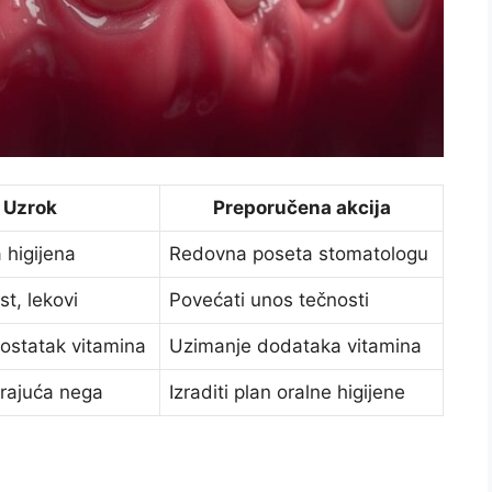
Uzrok
Preporučena akcija
a higijena
Redovna poseta stomatologu
t, lekovi
Povećati unos tečnosti
dostatak vitamina
Uzimanje dodataka vitamina
rajuća nega
Izraditi plan oralne higijene