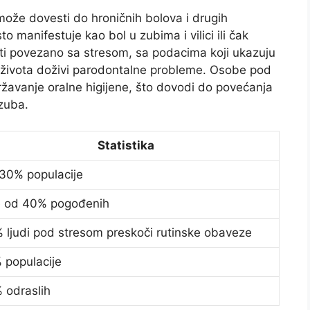
može dovesti do hroničnih bolova i drugih
manifestuje kao bol u zubima i vilici ili čak
biti povezano sa stresom, sa podacima koji ukazuju
života doživi parodontalne probleme. Osobe pod
žavanje oralne higijene, što dovodi do povećanja
 zuba.
Statistika
30% populacije
e od 40% pogođenih
 ljudi pod stresom preskoči rutinske obaveze
 populacije
 odraslih