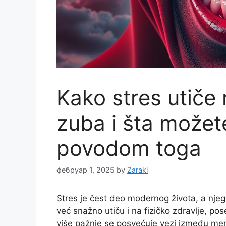
Kako stres utiče 
zuba i šta možet
povodom toga
фебруар 1, 2025
by
Zaraki
Stres je čest deo modernog života, a njeg
već snažno utiču i na fizičko zdravlje, po
više pažnje se posvećuje vezi između ment