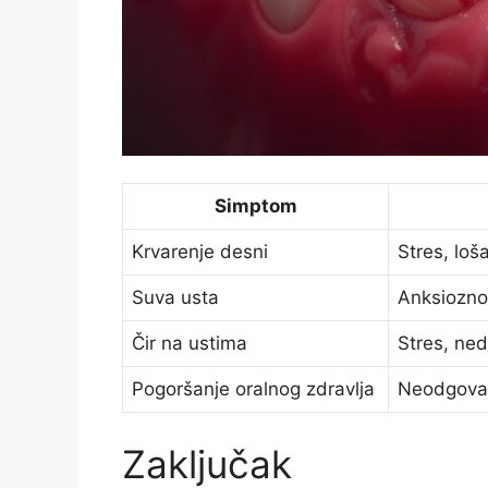
Simptom
Krvarenje desni
Stres, loš
Suva usta
Anksioznos
Čir na ustima
Stres, ne
Pogoršanje oralnog zdravlja
Neodgova
Zaključak