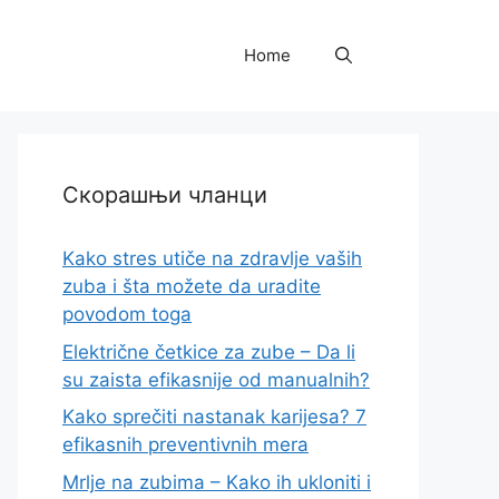
Home
Скорашњи чланци
Kako stres utiče na zdravlje vaših
zuba i šta možete da uradite
povodom toga
Električne četkice za zube – Da li
su zaista efikasnije od manualnih?
Kako sprečiti nastanak karijesa? 7
efikasnih preventivnih mera
Mrlje na zubima – Kako ih ukloniti i