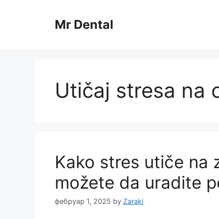
Skip
to
Mr Dental
content
Utičaj stresa na 
Kako stres utiče na z
možete da uradite 
фебруар 1, 2025
by
Zaraki