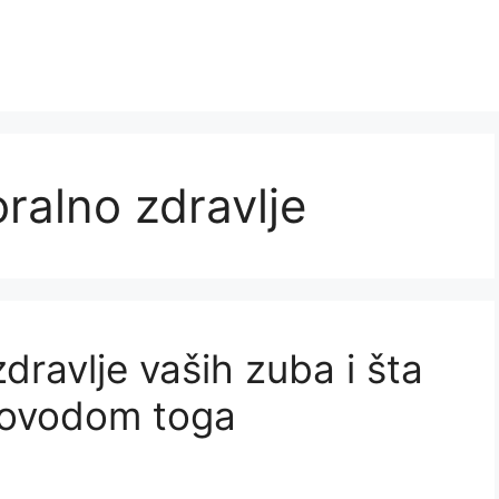
oralno zdravlje
dravlje vaših zuba i šta
povodom toga